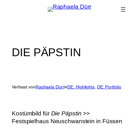
Zum
Inhalt
springen
DIE PÄPSTIN
Verfasst von
Raphaela Dürr
in
DE: Highlights
, 
DE: Portfolio
Kostümbild für
Die Päpstin
>>
Festspielhaus Neuschwanstein in Füssen